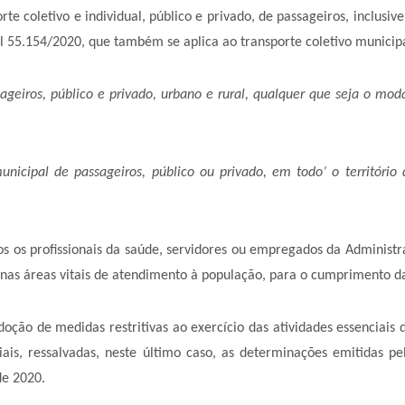
te coletivo e individual, público e privado, de passageiros, inclusi
l 55.154/2020, que também se aplica ao transporte coletivo municipa
ageiros, público e privado, urbano e rural, qualquer que seja o moda
municipal de passageiros, público ou privado, em todo’ o territóri
issionais da saúde, servidores ou empregados da Administraçã
nas áreas vitais de atendimento à população, para o cumprimento das
didas restritivas ao exercício das atividades essenciais de q
oriais, ressalvadas, neste último caso, as determinações emitidas p
de 2020.