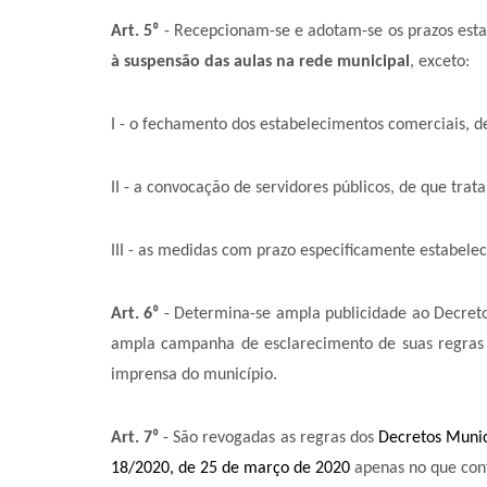
Art. 5
⁰
- Recepcionam-se e adotam-se os prazos esta
à suspensão das aulas na rede municipal
, exceto:
I - o fechamento dos estabelecimentos comerciais, de 
II - a convocação de servidores públicos, de que trat
III - as medidas com prazo especificamente estabelec
Art. 6
⁰
- Determina-se ampla publicidade ao Decreto
ampla campanha de esclarecimento de suas regras e
imprensa do município.
Art. 7
⁰
- São revogadas as regras dos
Decretos Munic
18/2020, de 25 de março de 2020
apenas no que con