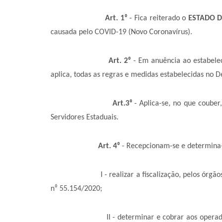
Art. 1
⁰
- Fica reiterado o
ESTADO D
causada pelo COVID-19 (Novo Coronavírus).
Art. 2
⁰
- Em anuência ao estabelec
aplica, todas as regras e medidas estabelecidas no D
Art.3
⁰
- Aplica-se, no que couber
Servidores Estaduais.
Art. 4
⁰
- Recepcionam-se e determina-s
I - realizar a fiscalização, pelos órgãos munic
n
⁰
55.154/2020;
II - determinar e cobrar aos operadores do sis