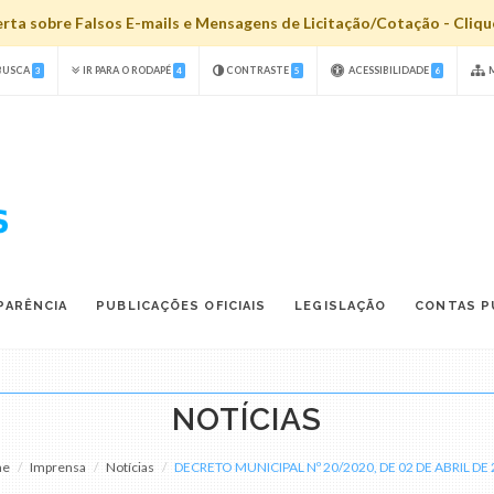
ta sobre Falsos E-mails e Mensagens de Licitação/Cotação - Clique
 BUSCA
IR PARA O RODAPÉ
CONTRASTE
ACESSIBILIDADE
M
3
4
5
6
PARÊNCIA
PUBLICAÇÕES OFICIAIS
LEGISLAÇÃO
CONTAS P
NOTÍCIAS
me
Imprensa
Notícias
DECRETO MUNICIPAL Nº 20/2020, DE 02 DE ABRIL DE