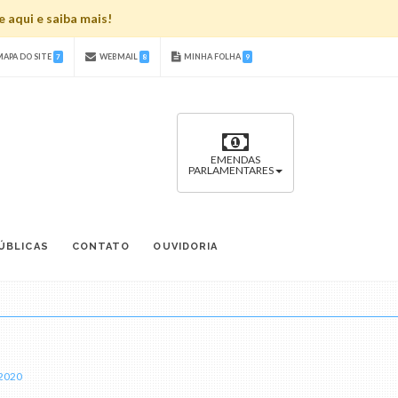
 aqui e saiba mais!
APA DO SITE
WEBMAIL
MINHA FOLHA
7
8
9
EMENDAS
PARLAMENTARES
ÚBLICAS
CONTATO
OUVIDORIA
 2020