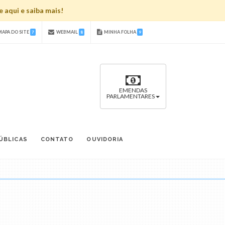
 aqui e saiba mais!
APA DO SITE
WEBMAIL
MINHA FOLHA
7
8
9
EMENDAS
PARLAMENTARES
ÚBLICAS
CONTATO
OUVIDORIA