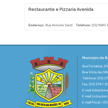
Restaurante e Pizzaria Avenida
Endereço
: Rua Antonio Santi
Telefone
: (55) 9645
Município de B
Rua Fortaleza, 2
Boa Vista das Mi
Telefone: (55) 3
Fax: (55) 3747-1
E-mail Administr
E-mail Licitações
E-mail Fiscal / IS