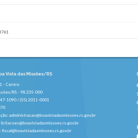
-8761
oa Vista das Missões/RS
01 - Centro
ssões/RS - 98.335-000
747-1090 / (55) 2011-0001
070
ação:
administracao@boavistadasmissoes.rs.gov.br
:
licitacoes@boavistadasmissoes.rs.gov.br
S:
fiscal@boavistadasmissoes.rs.gov.br