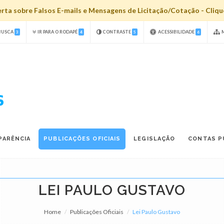
ta sobre Falsos E-mails e Mensagens de Licitação/Cotação - Clique
 BUSCA
IR PARA O RODAPÉ
CONTRASTE
ACESSIBILIDADE
M
3
4
5
6
PARÊNCIA
PUBLICAÇÕES OFICIAIS
LEGISLAÇÃO
CONTAS P
LEI PAULO GUSTAVO
Home
Publicações Oficiais
Lei Paulo Gustavo