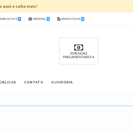
 aqui e saiba mais!
APA DO SITE
WEBMAIL
MINHA FOLHA
7
8
9
EMENDAS
PARLAMENTARES
ÚBLICAS
CONTATO
OUVIDORIA