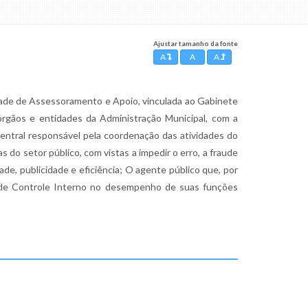
Ajustar tamanho da fonte
A
A
A
nidade de Assessoramento e Apoio, vinculada ao Gabinete
órgãos e entidades da Administração Municipal, com a
ntral responsável pela coordenação das atividades do
 do setor público, com vistas a impedir o erro, a fraude
dade, publicidade e eficiência; O agente público que, por
s de Controle Interno no desempenho de suas funções