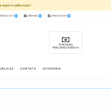
 aqui e saiba mais!
APA DO SITE
WEBMAIL
MINHA FOLHA
7
8
9
EMENDAS
PARLAMENTARES
ÚBLICAS
CONTATO
OUVIDORIA